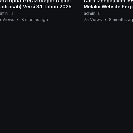
ara Update RDM (Rapor Digital
Cara Mengajukan IS
adrasah) Versi 3.1 Tahun 2025
Melalui Website Per
dmin
admin
5 Views
•
8 months ago
75 Views
•
8 months a