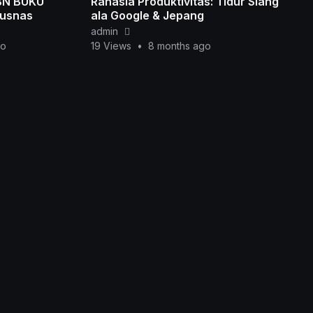
BN BUKU
Rahasia Produktivitas: Tidur Siang
pusnas
ala Google & Jepang
admin
go
19 Views
•
8 months ago