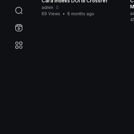
Cara Indeks DOI di Crossref
C
M
admin
a
69 Views
•
8 months ago
4