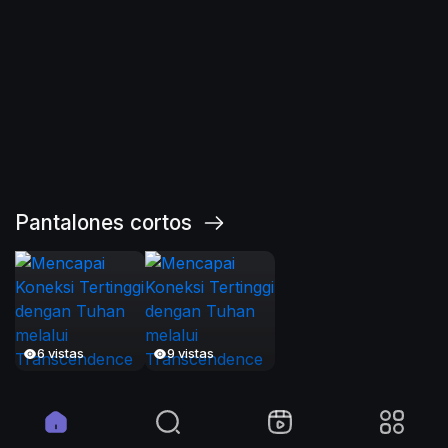
Cara Indeks DOI di
Crossref
•
•
Tocar
Pantalones cortos
6 vistas
9 vistas
Tendencias